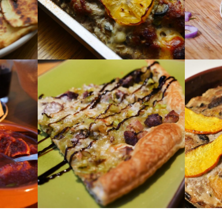
en zu
Hackbraten und
Schwe
Sommergemüse
Joghu