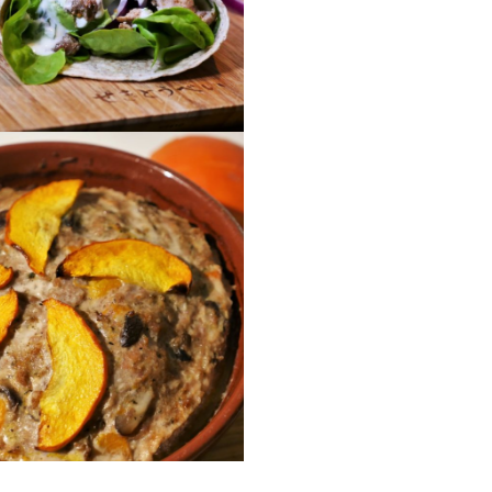
Fajita Punch:
inefleischstreifen und
rtsauce mit Kräutern