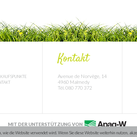
ier und
Speck-Lauch-Fladen
W
Kontakt
Avenue de Norvège, 14
RKAUFSPUNKTE
4960 Malmedy
NTAKT
Tél. 080 770 372
MIT DER UNTERSTÜTZUNG VON
wie die Website verwendet wird. Wenn Sie diese Website weiterhin nutzen, akzept