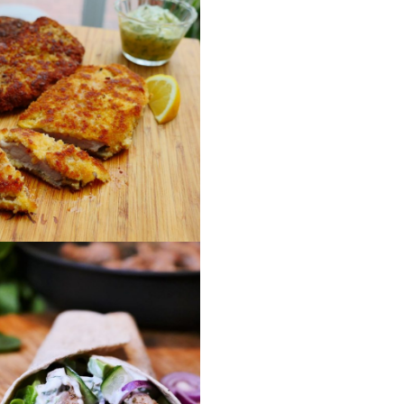
ine Braten mit Birnen
rte Schnitzel mit Anti-
fall- Semmelbröseln