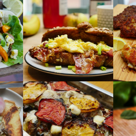
a
Pita
Schwe
Brunch: Croissant mit Rührei
Panie
t
und Speck mit Ahornsirup
Ab