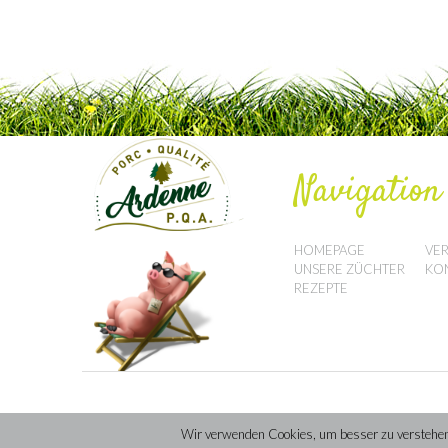
Chorizo ​​​​Tapas mit B
Tomatensauce
Navigation
HOMEPAGE
VE
UNSERE ZÜCHTER
KO
REZEPTE
Wir verwenden Cookies, um besser zu verstehen, 