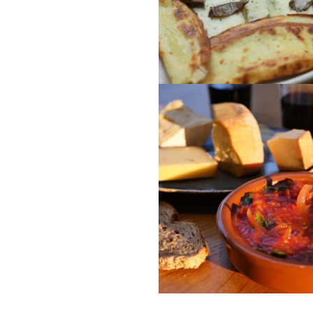
Herzhafte Pfannkuch
Lichtmess