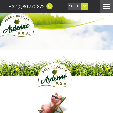
+32 (0)80 770 372
FR
NL
DE