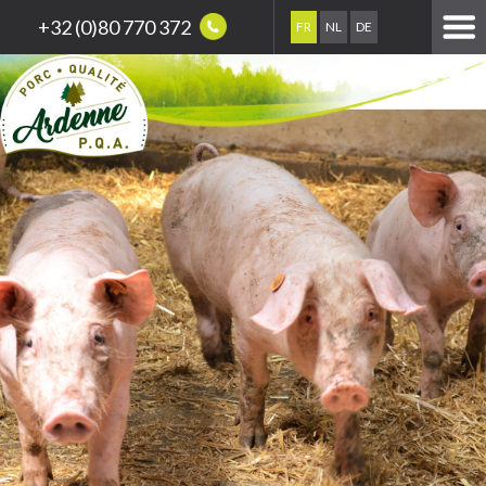
+32 (0)80 770 372
FR
NL
DE