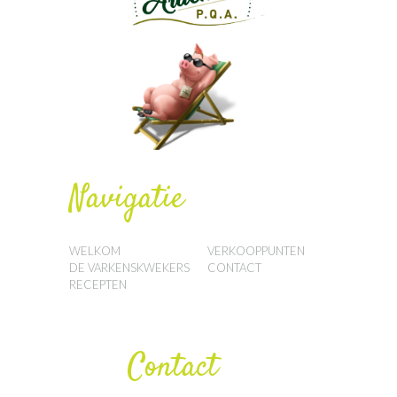
Navigatie
WELKOM
VERKOOPPUNTEN
DE VARKENSKWEKERS
CONTACT
RECEPTEN
Contact