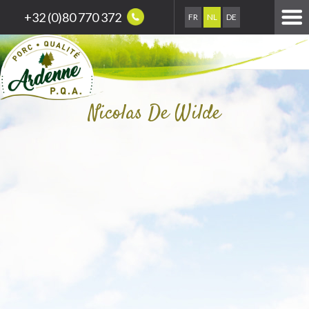
+32 (0)80 770 372
FR
NL
DE
Nicolas De Wilde