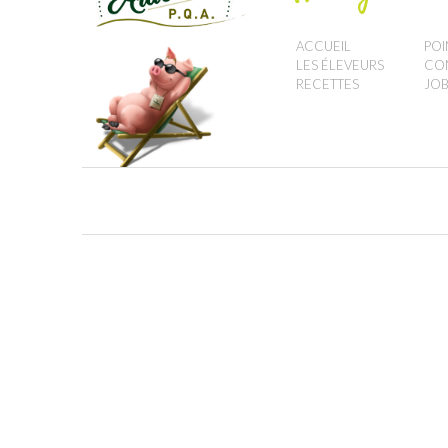
ACCUEIL
POI
LES ÉLEVEURS
CO
RECETTES
JOB