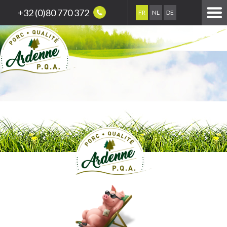
+32 (0)80 770 372
FR
NL
DE