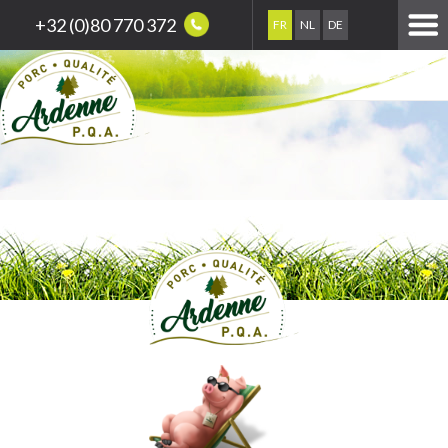
+32 (0)80 770 372
FR
NL
DE