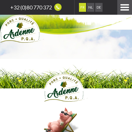
+32 (0)80 770 372
FR
NL
DE