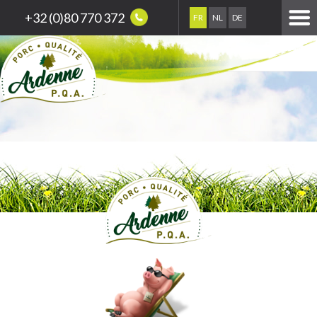
+32 (0)80 770 372
FR
NL
DE