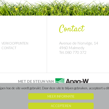
Contact
Avenue de Norvège, 14
VERKOOPPUNTEN
4960 Malmedy
CONTACT
Tél. 080 770 372
MET DE STEUN VAN
en hoe de site wordt gebruikt. Door deze site te blijven gebruiken, accepteert u dit
MEER INFORMATIE
Website gerealiseerd door Caractere-advertising
ACCEPTEREN