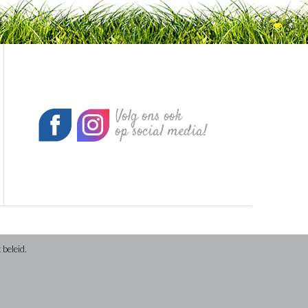
Volg ons ook
op social media!
 beleid.