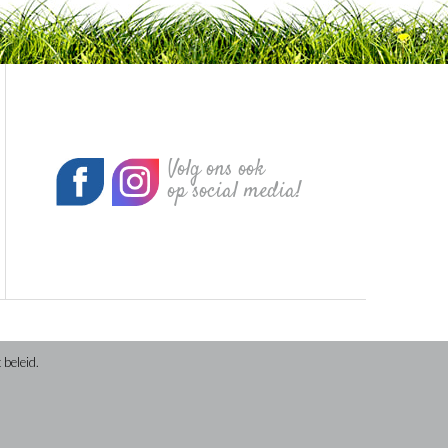
Volg ons ook
op social media!
 beleid.