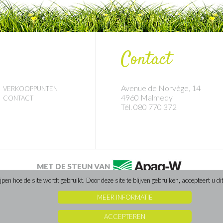
Contact
Avenue de Norvège, 14
VERKOOPPUNTEN
4960 Malmedy
CONTACT
Tél. 080 770 372
MET DE STEUN VAN
en hoe de site wordt gebruikt. Door deze site te blijven gebruiken, accepteert u dit
MEER INFORMATIE
Website gerealiseerd door Caractere-advertising
ACCEPTEREN