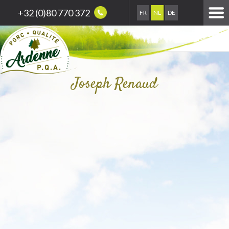
+32 (0)80 770 372
FR
NL
DE
Joseph Renaud