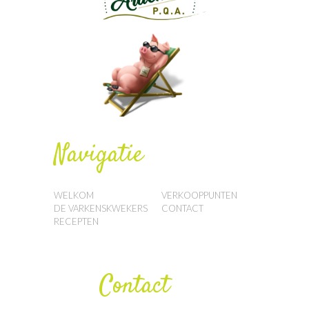
Navigatie
WELKOM
VERKOOPPUNTEN
DE VARKENSKWEKERS
CONTACT
RECEPTEN
Contact