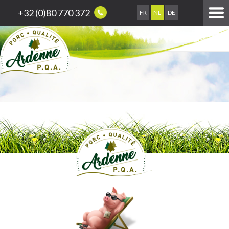
+32 (0)80 770 372
FR
NL
DE