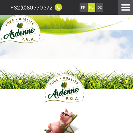
+32 (0)80 770 372
FR
NL
DE