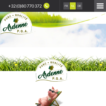
+32 (0)80 770 372
FR
NL
DE