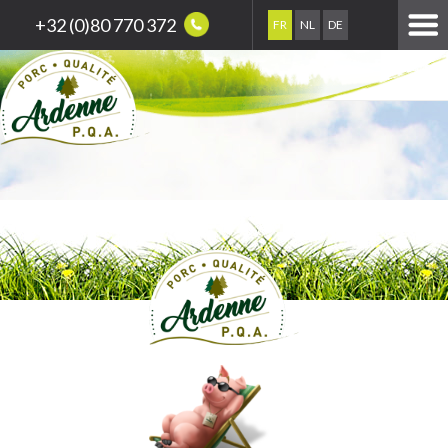
+32 (0)80 770 372
FR
NL
DE