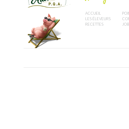
ACCUEIL
POI
LES ÉLEVEURS
CO
RECETTES
JOB