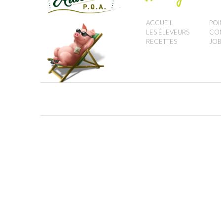
ACCUEIL
POI
LES ÉLEVEURS
CO
RECETTES
JOB