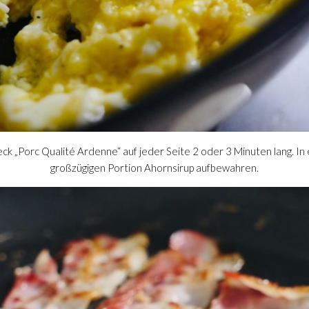
eck „Porc Qualité Ardenne“ auf jeder Seite 2 oder 3 Minuten lang. In 
großzügigen Portion Ahornsirup aufbewahren.