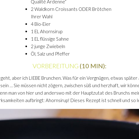
Qualité Ardenne“
2 Waldkorn Croissants ODER Brötchen
Ihrer Wahl
4 Bio-Eier
1 EL Ahornsirup
1 EL flüssige Sahne
2 junge Zwiebeln
Öl, Salz und Pfeffer
VORBEREITUNG
(10 MIN):
h geht, aber ich LIEBE Brunchen. Was für ein Vergnügen, etwas späte
ein … Sie müssen nicht zögern, zwischen süß und herzhaft, wir könn
wenn man von hier und anderswo mit der Hauptzutat des Brunchs mei
ksamkeiten aufbringt: Ahornsirup! Dieses Rezept ist schnell und so l