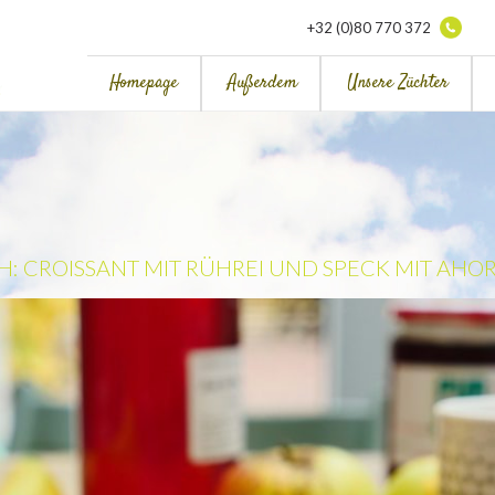
+32 (0)80 770 372
Homepage
Außerdem
Unsere Züchter
: CROISSANT MIT RÜHREI UND SPECK MIT AHO