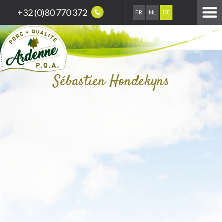
+32 (0)80 770 372
FR
NL
DE
Sébastien Hondekyns