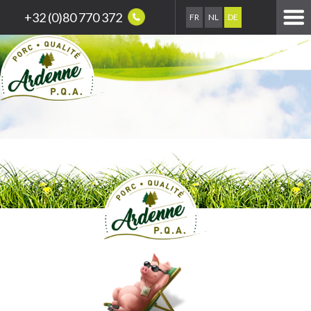
+32 (0)80 770 372
FR
NL
DE