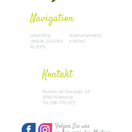
Navigation
HOMEPAGE
VERKAUFSPUNKTE
UNSERE ZÜCHTER
KONTAKT
REZEPTE
Kontakt
Avenue de Norvège, 14
4960 Malmedy
Tél. 080 770 372
Folgen Sie uns