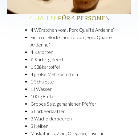
ZUTATEN:
FÜR 4 PERSONEN
4 Würstchen vom „Porc Qualité Ardenne“
Ein 5 cm Block Chorizo von „Porc Qualité
Ardenne“
4 Karotten
½ Kürbis geleert
1 Süßkartoffel
4 große Mehlkartoffeln
1 Schalotte
1 l Wasser
100 g Butter
Grobes Salz, gemahlener Pfeffer
3 Lorbeerblätter
3 Wacholderbeeren
3 Nelken
Muskatnuss, Zimt, Oregano, Thymian