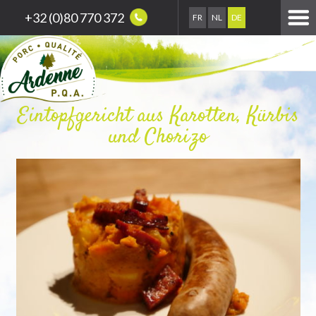
+32 (0)80 770 372
FR
NL
DE
Eintopfgericht aus Karotten, Kürbis
und Chorizo