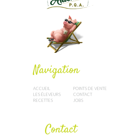
Navigation
ACCUEIL
POINTS DE VENTE
LES ÉLEVEURS
CONTACT
RECETTES
JOBS
Contact