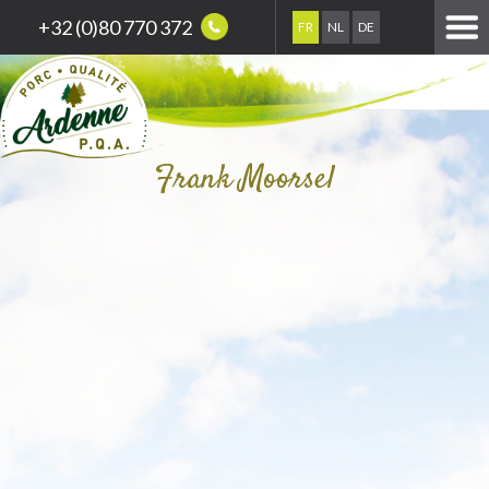
+32 (0)80 770 372
FR
NL
DE
Frank Moorsel