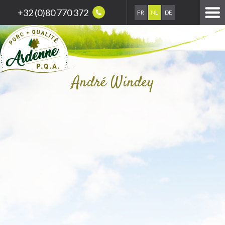
+32 (0)80 770 372
FR
NL
DE
André Windey