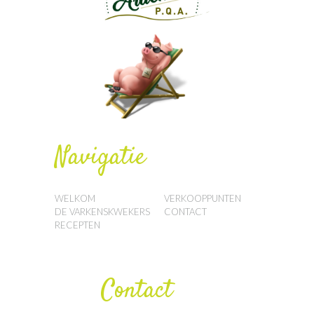
Navigatie
WELKOM
VERKOOPPUNTEN
DE VARKENSKWEKERS
CONTACT
RECEPTEN
Contact