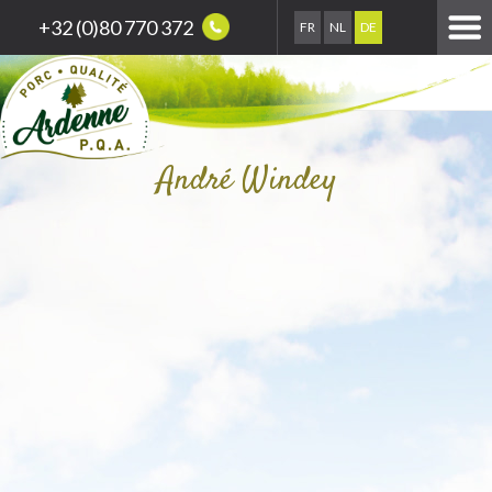
+32 (0)80 770 372
FR
NL
DE
André Windey