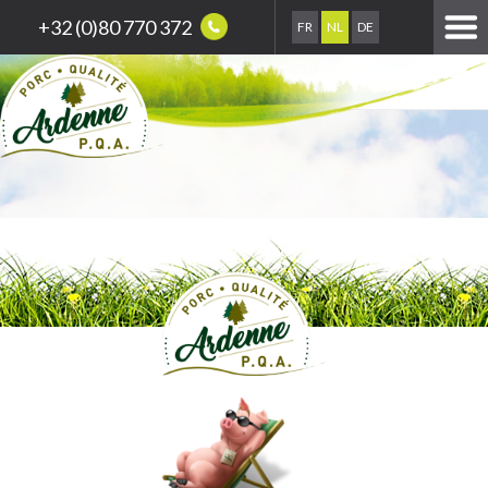
+32 (0)80 770 372
FR
NL
DE