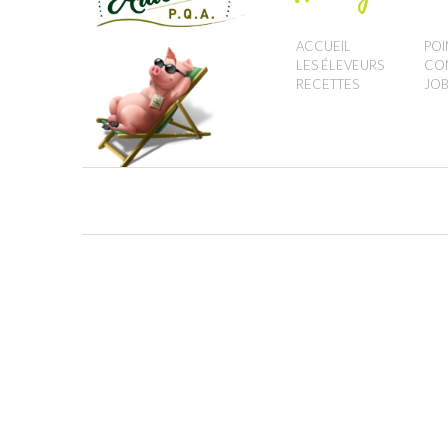
ACCUEIL
POI
LES ÉLEVEURS
CO
RECETTES
JOB