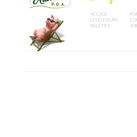
ACCUEIL
POI
LES ÉLEVEURS
CO
RECETTES
JOB