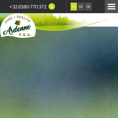
+32 (0)80 770 372
FR
NL
DE