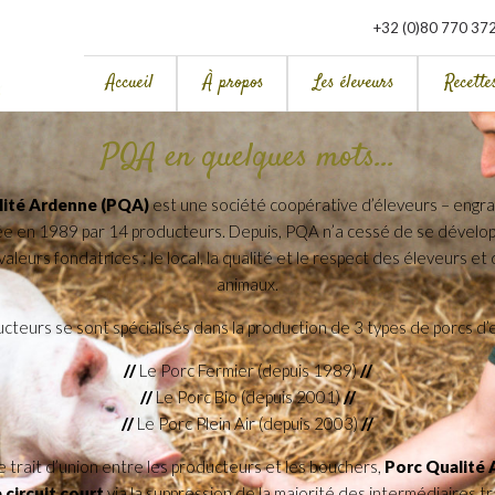
+32 (0)80 770 37
Accueil
À propos
Les éleveurs
Recette
PQA en quelques mots…
lité Ardenne (PQA)
est une société coopérative d’éleveurs – engra
ée en 1989 par 14 producteurs. Depuis, PQA n’a cessé de se dévelo
valeurs fondatrices : le local, la qualité et le respect des éleveurs et 
animaux.
cteurs se sont spécialisés dans la production de 3 types de porcs d’
//
Le Porc Fermier (depuis 1989)
//
//
Le Porc Bio (depuis 2001)
//
//
Le Porc Plein Air (depuis 2003)
//
e trait d’union entre les producteurs et les bouchers,
Porc Qualité
 circuit court
via la suppression de la majorité des intermédiaires tr