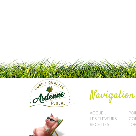
Navigation
ACCUEIL
POI
LES ÉLEVEURS
CO
RECETTES
JOB