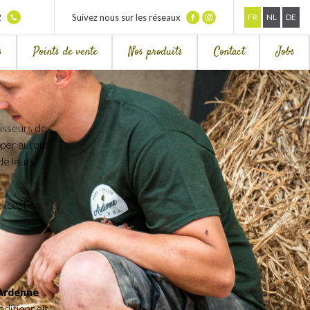
2
Suivez nous sur les réseaux
FR
NL
DE
s
Points de vente
Nos produits
Contact
Jobs
isseurs de
pper autour
de leurs
exception:
 Ardenne
aditionnels: