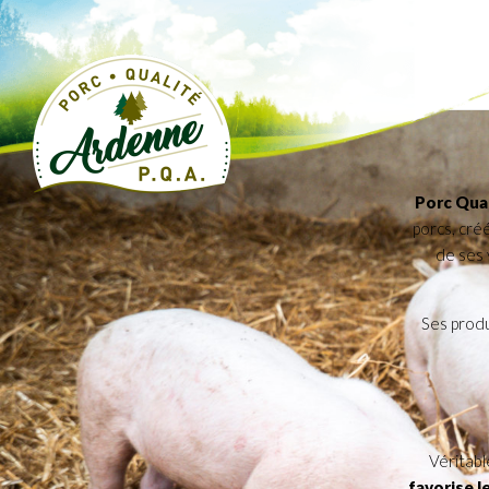
Porc Qua
porcs, cré
de ses 
Ses produ
Véritabl
favorise le