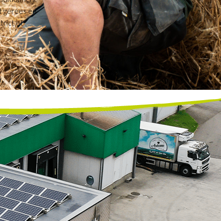
nt gérées en
trict et