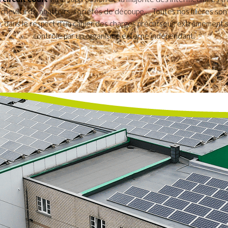
hevillards, abattoirs, sociétés de découpe,… Toutes nos filières so
, dans le respect d’un cahier des charges précurseur, extrêmement s
contrôlé par un organisme externe indépendant.