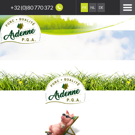
+32 (0)80 770 372
FR
NL
DE