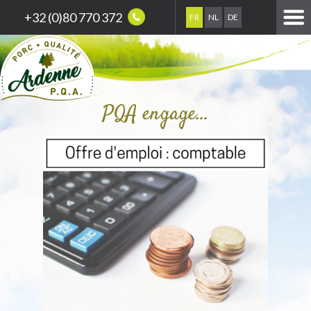
+32 (0)80 770 372
FR
NL
DE
PQA engage…