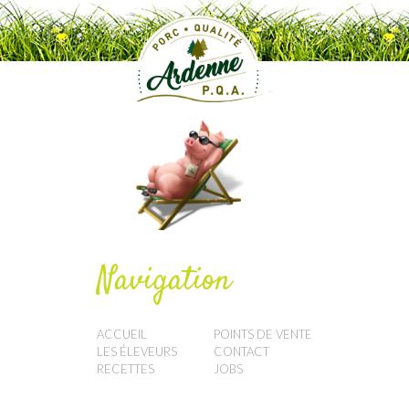
Navigation
ACCUEIL
POINTS DE VENTE
LES ÉLEVEURS
CONTACT
RECETTES
JOBS