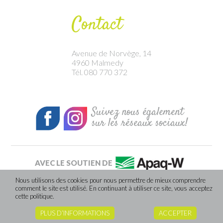
Contact
Avenue de Norvège, 14
4960 Malmedy
Tél. 080 770 372
Suivez nous également
sur les réseaux sociaux!
AVEC LE SOUTIEN DE
Nous utilisons des cookies pour nous permettre de mieux comprendre
comment le site est utilisé. En continuant à utiliser ce site, vous acceptez
Site internet réalisé par Caractere-advertising
cette politique.
PLUS D’INFORMATIONS
ACCEPTER