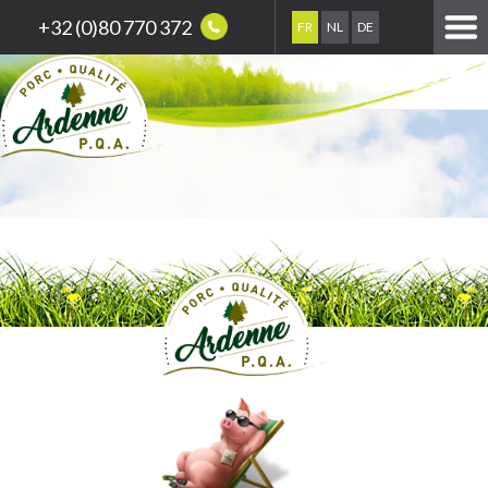
+32 (0)80 770 372
FR
NL
DE