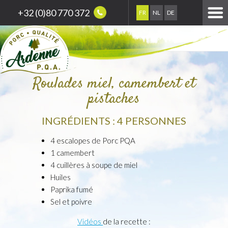
+32 (0)80 770 372
FR
NL
DE
Roulades miel, camembert et
pistaches
INGRÉDIENTS : 4 PERSONNES
4 escalopes de Porc PQA
1 camembert
4 cuillères à soupe de miel
Huiles
Paprika fumé
Sel et poivre
Vidéos
de la recette :