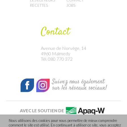
LES ÉLEVEURS
CONTACT
RECETTES
JOBS
Contact
Avenue de Norvège, 14
4960 Malmedy
Tél. 080 770 372
Suivez nous également
sur les réseaux sociaux!
AVEC LE SOUTIEN DE
Nous utilisons des cookies pour nous permettre de mieux comprendre
comment le site est utilisé. En continuant à utiliser ce site, vous acceptez