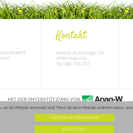
Kontakt
Avenue de Norvège, 14
RKAUFSPUNKTE
4960 Malmedy
NTAKT
Tél. 080 770 372
MIT DER UNTERSTÜTZUNG VON
wie die Website verwendet wird. Wenn Sie diese Website weiterhin nutzen, akzept
WEITERE INFORMATIONEN
Website erstellt von Caractere-advertising
AKZEPTIEREN