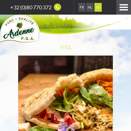
+32 (0)80 770 372
FR
NL
DE
PITA