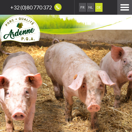
+32 (0)80 770 372
FR
NL
DE