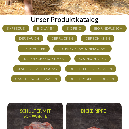
Unser Produktkatalog
BARBECUE
BIO LAMM
BIO RIND
BIO RINDFLEISCH
DER BAUCH
DER RÜCKEN
DER SCHINKEN
DIE SCHULTER
GÜTESIEGEL RÄUCHERWAREN
ITALIENISCHES SORTIMENT
KOCHSCHINKEN
SPANISCHE ZERLEGUNG
UNSERE FLEISCHSCHALEN
UNSERE RÄUCHERWAREN
UNSERE VORBEREITUNGEN
SCHULTER MIT
DICKE RIPPE
SCHWARTE