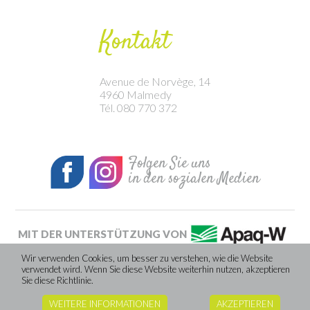
Kontakt
Avenue de Norvège, 14
4960 Malmedy
Tél. 080 770 372
Folgen Sie uns
in den sozialen Medien
MIT DER UNTERSTÜTZUNG VON
Wir verwenden Cookies, um besser zu verstehen, wie die Website
verwendet wird. Wenn Sie diese Website weiterhin nutzen, akzeptieren
Website erstellt von Caractere-advertising
Sie diese Richtlinie.
WEITERE INFORMATIONEN
AKZEPTIEREN