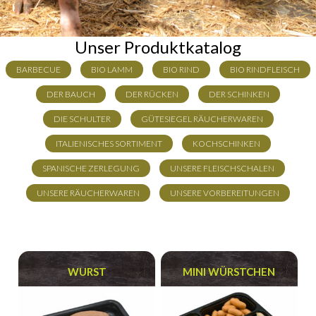
Unser Produktkatalog
BARBECUE
BIO LAMM
BIO RIND
BIO RINDFLEISCH
DER BAUCH
DER RÜCKEN
DER SCHINKEN
DIE SCHULTER
GÜTESIEGEL RÄUCHERWAREN
ITALIENISCHES SORTIMENT
KOCHSCHINKEN
SPANISCHE ZERLEGUNG
UNSERE FLEISCHSCHALEN
UNSERE RÄUCHERWAREN
UNSERE VORBEREITUNGEN
WURST
MINI WÜRSTCHEN