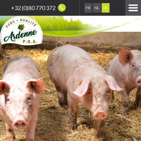
+32 (0)80 770 372
FR
NL
DE