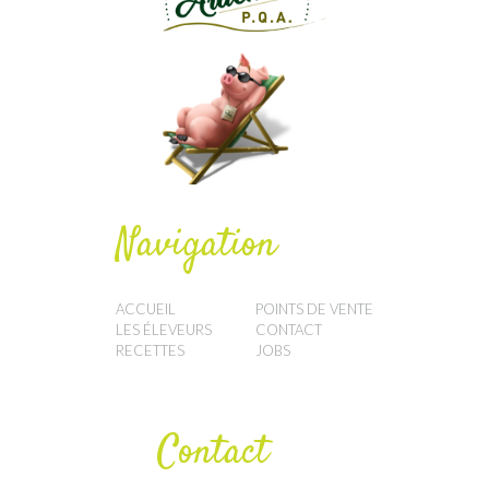
Navigation
ACCUEIL
POINTS DE VENTE
LES ÉLEVEURS
CONTACT
RECETTES
JOBS
Contact