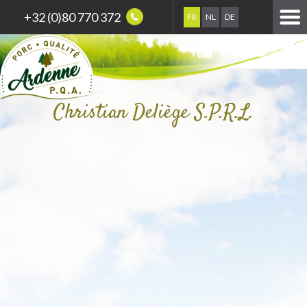
+32 (0)80 770 372
FR
NL
DE
Christian Deliège S.P.R.L.