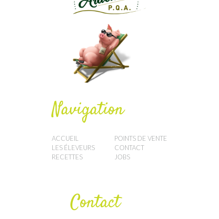
Navigation
ACCUEIL
POINTS DE VENTE
LES ÉLEVEURS
CONTACT
RECETTES
JOBS
Contact