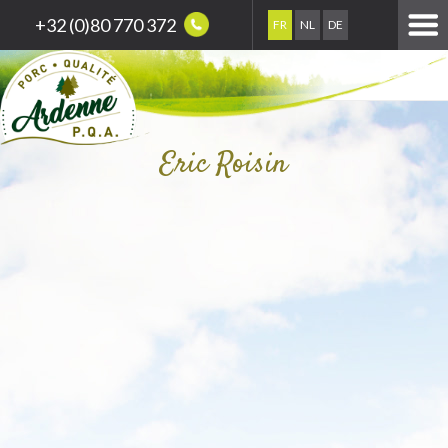
+32 (0)80 770 372
FR
NL
DE
Eric Roisin