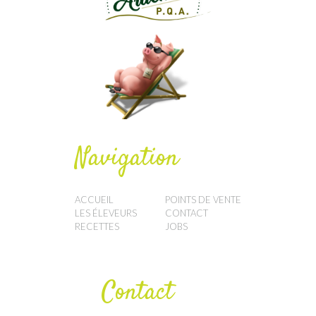
Navigation
ACCUEIL
POINTS DE VENTE
LES ÉLEVEURS
CONTACT
RECETTES
JOBS
Contact