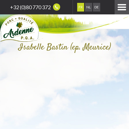
+32 (0)80 770 372
FR
NL
DE
Isabelle Bastin (ep. Meurice)