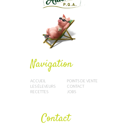
Navigation
ACCUEIL
POINTS DE VENTE
LES ÉLEVEURS
CONTACT
RECETTES
JOBS
Contact