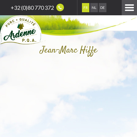
+32 (0)80 770 372
FR
NL
DE
Jean-Marc Hiffe