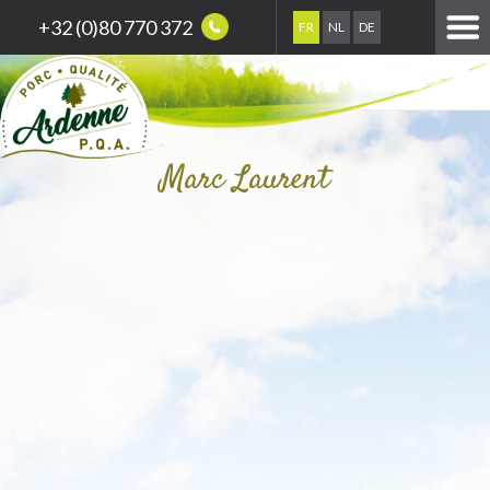
+32 (0)80 770 372
FR
NL
DE
Marc Laurent