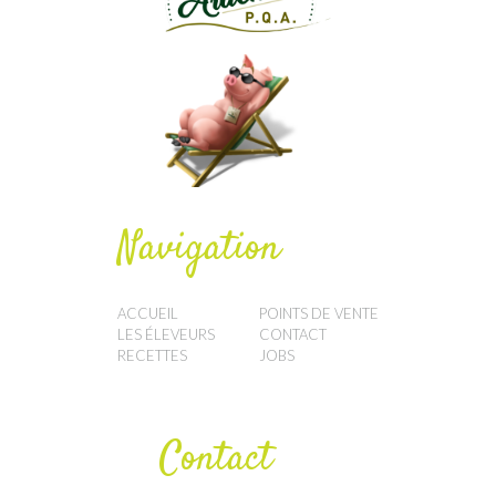
Navigation
ACCUEIL
POINTS DE VENTE
LES ÉLEVEURS
CONTACT
RECETTES
JOBS
Contact