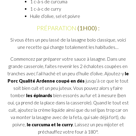
1 c-à-s de curcuma
1 c-à-c de curry
Huile d’olive, sel et poivre
PRÉPARATION
(1H00) :
Si vous êtes un peu lassé de la lasagne bolo classique, voici
une recette qui change totalement les habitudes…
Commencez par préparer votre sauce à lasagne. Dans une
grande casserole, faites revenir les 2 échalotes coupées en
tranches avec l’ail haché et un peu d’huile d’olive. Ajoutez-y
le
Porc Qualité Ardenne coupé en dés
jusqu’à ce que le tout
soit bien cuit et un peu juteux. Vous pouvez alors y faire
tomber
les épinards
bien essorés au fur et à mesure (ben
oui, ça prend de la place dans la casserole). Quand le tout est
cuit, ajoutez la crème liquide ainsi que du sel (pas trop car on
va monter la lasagne avec de la feta, qui sale déjà fort), du
poivre,
le curcuma et le curry
. Laissez un peu mijoter et
préchauffez votre four à 180°.