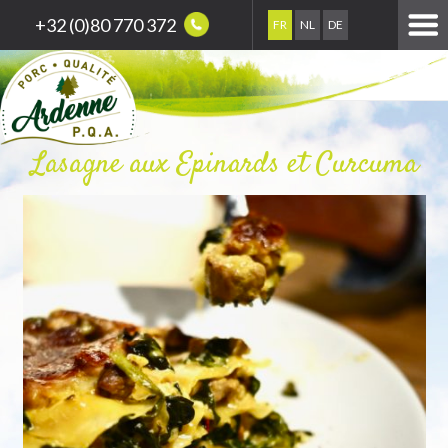
+32 (0)80 770 372
FR
NL
DE
Lasagne aux Epinards et Curcuma