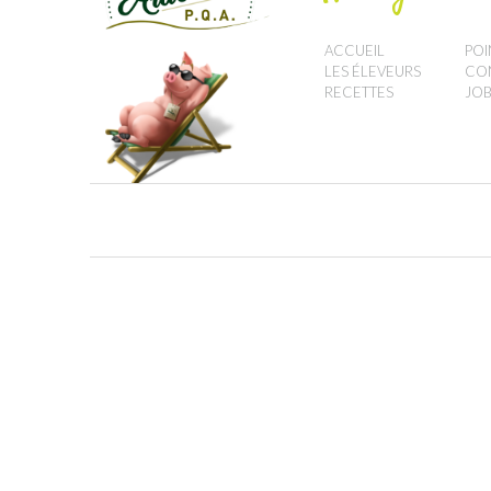
ACCUEIL
POI
LES ÉLEVEURS
CO
RECETTES
JOB