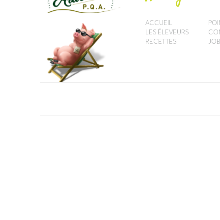
ACCUEIL
POI
LES ÉLEVEURS
CO
RECETTES
JOB