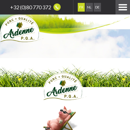
+32 (0)80 770 372
FR
NL
DE