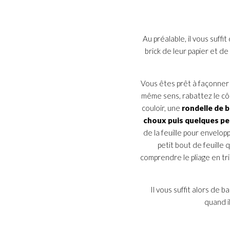
Au préalable, il vous suff
brick de leur papier et d
Vous êtes prêt à façonner
même sens, rabattez le côté
couloir, une
rondelle de 
choux puis quelques pet
de la feuille pour envelopp
petit bout de feuille 
comprendre le pliage en tr
Il vous suffit alors de 
quand i