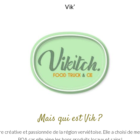
Vik’
Mais qui est Vik ?
re créative et passionnée de la région verviétoise. Elle a choisi de m
PQA car elle aime les bons produits locaux et sains!