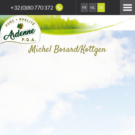
+32 (0)80 770 372
FR
NL
DE
Michel Bosard/Kottgen