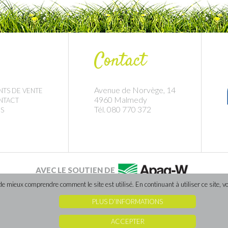
Contact
Avenue de Norvège, 14
NTS DE VENTE
4960 Malmedy
NTACT
Tél. 080 770 372
S
AVEC LE SOUTIEN DE
 mieux comprendre comment le site est utilisé. En continuant à utiliser ce site, vo
PLUS D’INFORMATIONS
Site internet réalisé par Caractere-advertising
ACCEPTER