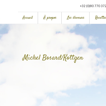
+32 (0)80 770 37
Accueil
À propos
Les éleveurs
Recette
Michel Bosard/Kottgen